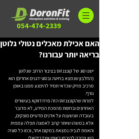
054-474-2339
האם אכילת מאכלים נטולי גלוטן
בריאה יותר עבורנו?
ישנו סוג של קונצנזוס בציבור הרחב שגלוטן 
(החלבון שנמצא בחיטה ובסוגי דגנים אחרים) הוא 
מרכיב מזיק שכדאי תמיד להימנע ממנו באופן 
גורף.
למרות שהקונצנזוס הזה פרח דווקא בעשורים 
האחרונים ובחסות מהפכת המידע, לא מדובר 
בעובדה שנשענת על אדנים מדעיים מוצקים, 
אלא במשהו שיותר קרוב לאמונה תפלה עממית 
והאמת לגביה נמצאת במקום אחר, וכמו כל סוגיה 
היא צריכה להיבחן באופן אינדבידואלי.