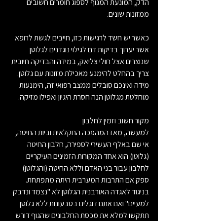
הדק, המונעת המגוף לספוג חומרים חשובים 
ממזונות שונים.
כאשר יש חשד לרגישות כזו, חייבים לגשת לרופא 
אשר יערוך בדיקות דם לגילוי נוגדנים לגלוטן 
שנוצרים אצל חולי צליאק, במידה והבדיקה חיובית 
צריך בהחלט להימנע מאכילת מזונות עם גלוטן.
מידה ואינכם סובלים ממצב רפואי זה, הימנעות 
מוחלטת מגלוטן הנה חסרת היגיון ואפילו מזיקה.
מקור חשוב וזמין לחלבון
למעשה, מאז המהפכה החקלאית וביות החיטה, 
אי שם באלף העשירי לספירה, חלבון החיטה 
(גלוטן) הוא אחד המקורות הזמינים העיקריים 
לחלבון עבור בני האדם וללא החיטה (והגלוטן) 
ספק אם התרבות המערבית היתה מתפתחת.
בניגוד לאגדה האורבנית הגלוטן לא "נצמד ונדבק 
למעיים" ואם אתם דוגלים בטבעונות ללא גלוטן 
תתקשו למלא את מכסת החלבונים שהגוף דורש 