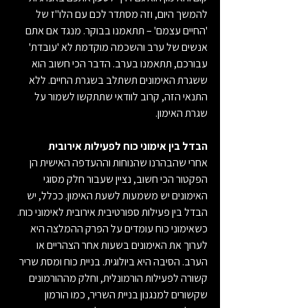
להמשך היום, וזה מסתדר לכם עם הלו"ז של 
'החיים עצמם' – תתאמנו בבוקר. מנגד אם אתם 
אנשים של ערב והשכמה מוקדמת לא 'עובדת' 
עבורכם, תתאמנו בערב. הדבר הכי חשוב הוא 
ששגרת האימונים תשתלב בשגרת החיים. ללא 
התנאי הזה, קרוב לוודאי שתתקשו לשמור על 
שגרת האימון.
הבדל בין אימוני כוח לפעילות אירובית
אחרי שהבהרנו שהנוחות וההעדפה האישית הן 
הפקטור הכי חשוב, נציין שעבור חלק מסוגי 
האימונים יש משמעות לשעת האימון. ככלל, יש 
הבדל בין פעילות ספורטיבית אירובית לאימוני כוח. 
כשאימוני כוח עומדים על הפרק ההמלצה היא 
לערוך את האימונים בשעות אחר הצהריים או 
הערב. הסיבה היא ביולוגית. בניית כוח ומסת שריר 
קשורה לפעילות הורמונלית, וחלק מההורמונים 
שקשורים למנגנון בניית השריר, כמו הורמון 