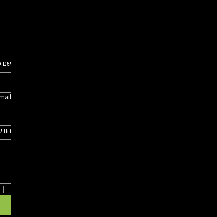
שם פ
mail
הודע