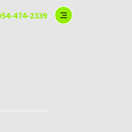
054-474-2339
your files and what they