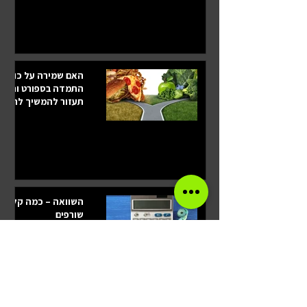
האם שמירה על כושר
התמדה בספורט ותזונ
תעזור להמשיך להנות
ממאכלים שאני אוהב
ונחשבים "אסורים" או
מעכבי דיאטה?
השוואה – כמה קלוריו
שורפים